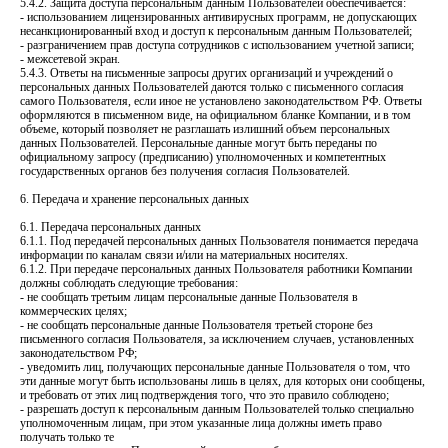
5.4.2. Защита доступа персональным данным Пользователей обеспечивается:
- использованием лицензированных антивирусных программ, не допускающих
несанкционированный вход и доступ к персональным данным Пользователей;
- разграничением прав доступа сотрудников с использованием учетной записи;
- межсетевой экран.
5.4.3. Ответы на письменные запросы других организаций и учреждений о
персональных данных Пользователей даются только с письменного согласия
самого Пользователя, если иное не установлено законодательством РФ. Ответы
оформляются в письменном виде, на официальном бланке Компании, и в том
объеме, который позволяет не разглашать излишний объем персональных
данных Пользователей. Персональные данные могут быть переданы по
официальному запросу (предписанию) уполномоченных и компетентных
государственных органов без получения согласия Пользователей.
6. Передача и хранение персональных данных
6.1. Передача персональных данных
6.1.1. Под передачей персональных данных Пользователя понимается передача
информации по каналам связи и/или на материальных носителях.
6.1.2. При передаче персональных данных Пользователя работники Компании
должны соблюдать следующие требования:
- не сообщать третьим лицам персональные данные Пользователя в
коммерческих целях;
- не сообщать персональные данные Пользователя третьей стороне без
письменного согласия Пользователя, за исключением случаев, установленных
законодательством РФ;
- уведомить лиц, получающих персональные данные Пользователя о том, что
эти данные могут быть использованы лишь в целях, для которых они сообщены,
и требовать от этих лиц подтверждения того, что это правило соблюдено;
- разрешать доступ к персональным данным Пользователей только специально
уполномоченным лицам, при этом указанные лица должны иметь право
получать только те