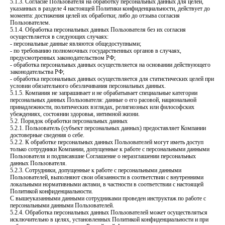
5.1.3. Согласие Пользователя на обработку персональных данных для целей,
указанных в разделе 4 настоящей Политики конфиденциальности, действует до
момента: достижения целей их обработки; либо до отзыва согласия
Пользователем.
5.1.4. Обработка персональных данных Пользователя без их согласия
осуществляется в следующих случаях:
- персональные данные являются общедоступными;
- по требованию полномочных государственных органов в случаях,
предусмотренных законодательством РФ;
- обработка персональных данных осуществляется на основании действующего
законодательства РФ;
- обработка персональных данных осуществляется для статистических целей при
условии обязательного обезличивания персональных данных.
5.1.5. Компания не запрашивает и не обрабатывает специальные категории
персональных данных Пользователя: данные о его расовой, национальной
принадлежности, политических взглядах, религиозных или философских
убеждениях, состоянии здоровья, интимной жизни.
5.2. Порядок обработки персональных данных
5.2.1. Пользователь (субъект персональных данных) предоставляет Компании
достоверные сведения о себе.
5.2.2. К обработке персональных данных Пользователей могут иметь доступ
только сотрудники Компании, допущенные к работе с персональными данными
Пользователя и подписавшие Соглашение о неразглашении персональных
данных Пользователя.
5.2.3. Сотрудники, допущенные к работе с персональными данными
Пользователей, выполняют свои обязанности в соответствии с внутренними
локальными нормативными актами, в частности в соответствии с настоящей
Политикой конфиденциальности.
С вышеуказанными данными сотрудниками проведен инструктаж по работе с
персональными данными Пользователей.
5.2.4. Обработка персональных данных Пользователей может осуществляться
исключительно в целях, установленных Политикой конфиденциальности и при