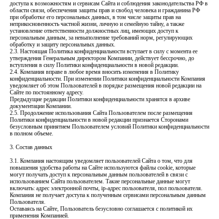
доступа к возможностям и сервисам Сайта и соблюдения законодательства РФ в
области связи, обеспечения защиты прав и свобод человека и гражданина РФ
при обработке его персональных данных, в том числе защиты прав на
неприкосновенность частной жизни, личную и семейную тайну, а также
установление ответственности должностных лиц, имеющих доступ к
персональным данным, за невыполнение требований норм, регулирующих
обработку и защиту персональных данных.
2.3. Настоящая Политика конфиденциальности вступает в силу с момента ее
утверждения Генеральным директором Компании, действует бессрочно, до
вступления в силу Политики конфиденциальности в новой редакции.
2.4. Компания вправе в любое время вносить изменения в Политику
конфиденциальности. При изменении Политики конфиденциальности Компания
уведомляет об этом Пользователей в порядке размещения новой редакции на
Сайте по постоянному адресу.
Предыдущие редакции Политики конфиденциальности хранятся в архиве
документации Компании.
2.5. Продолжение использования Сайта Пользователем после размещения
Политики конфиденциальности в новой редакции признается Сторонами
безусловным принятием Пользователем условий Политики конфиденциальности
в полном объеме.
3. Состав данных
3.1. Компания настоящим уведомляет пользователей Сайта о том, что для
повышения удобства работы на Сайте используются файлы cookie, которые
могут получать доступ к персональным данным пользователей в связи с
использованием Сайта пользователем. Такие персональные данные могут
включать: адрес электронной почты, ip-адрес пользователя, пол пользователя.
Компания не получает доступа к полученным сервисами персональным данным
Пользователя.
Оставаясь на Сайте, Пользователь безусловно соглашается с политикой их
применения Компанией.