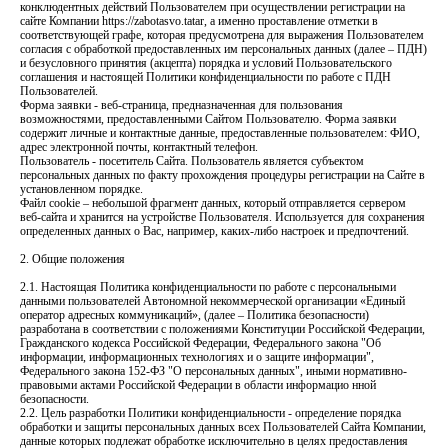
конклюдентных действий Пользователем при осуществлении регистрации на
сайте Компании https://zabotasvo.tatar, а именно проставление отметки в
соответствующей графе, которая предусмотрена для выражения Пользователем
согласия с обработкой предоставленных им персональных данных (далее – ПДН)
и безусловного принятия (акцепта) порядка и условий Пользовательского
соглашения и настоящей Политики конфиденциальности по работе с ПДН
Пользователей.
Форма заявки - веб-страница, предназначенная для пользования
возможностями, предоставленными Сайтом Пользователю. Форма заявки
содержит личные и контактные данные, предоставленные пользователем: ФИО,
адрес электронной почты, контактный телефон.
Пользователь - посетитель Сайта. Пользователь является субъектом
персональных данных по факту прохождения процедуры регистрации на Сайте в
установленном порядке.
Файл cookie – небольшой фрагмент данных, который отправляется сервером
веб-сайта и хранится на устройстве Пользователя. Используется для сохранения
определенных данных о Вас, например, каких-либо настроек и предпочтений.
2. Общие положения
2.1. Настоящая Политика конфиденциальности по работе с персональными
данными пользователей Автономной некоммерческой организации «Единый
оператор адресных коммуникаций», (далее – Политика безопасности)
разработана в соответствии с положениями Конституции Российской Федерации,
Гражданского кодекса Российской Федерации, Федерального закона "Об
информации, информационных технологиях и о защите информации",
Федерального закона 152-ФЗ "О персональных данных", иными нормативно-
правовыми актами Российской Федерации в области информацио нной
безопасности.
2.2. Цель разработки Политики конфиденциальности - определение порядка
обработки и защиты персональных данных всех Пользователей Сайта Компании,
данные которых подлежат обработке исключительно в целях предоставления