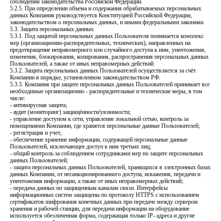
соблюдении законодательства Российской Федерации.
5.2.5. При определении объема и содержания обрабатываемых персональных
данных Компания руководствуется Конституцией Российской Федерации,
законодательством о персональных данных, и иными федеральными законами.
5.3. Защита персональных данных
5.3.1. Под защитой персональных данных Пользователя понимается комплекс
мер (организационно-распорядительных, технических), направленных на
предотвращение неправомерного или случайного доступа к ним, уничтожения,
изменения, блокирования, копирования, распространения персональных данных
Пользователей, а также от иных неправомерных действий.
5.3.2. Защита персональных данных Пользователей осуществляется за счёт
Компании в порядке, установленном законодательством РФ.
5.3.3. Компания при защите персональных данных Пользователей принимает все
необходимые организационно - распорядительные и технические меры, в том
числе:
- антивирусная защита;
- аудит (мониторинг) защищённости/уязвимости;
- управление доступом к сети, управление локальной сетью, контроль за
помещениями Компании, где хранятся персональные данные Пользователей;
- регистрация и учет;
- обеспечение хранение информации, содержащей персональные данные
Пользователей, исключающее доступ к ним третьих лиц;
- общий контроль за соблюдением сотрудниками мер по защите персональных
данных Пользователей;
- защита персональных данных Пользователей, хранящихся в электронных базах
данных Компании, от несанкционированного доступа, искажения, передачи и
уничтожения информации, а также от иных неправомерных действий;
- передача данных по защищенным каналам связи. Интерфейсы
информационных систем защищены по протоколу HTTPS с использованием
сертификатов шифрования конечных данных при передаче между сервером
хранения и рабочей станции, для передачи информации на оборудование
используется обезличенная форма, содержащая только IP- адреса и другие