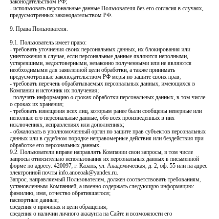
законодательством РФ;
- использовать персональные данные Пользователя без его согласия в случаях,
предусмотренных законодательством РФ.
9. Права Пользователя.
9.1. Пользователь имеет право:
- требовать уточнения своих персональных данных, их блокирования или
уничтожения в случае, если персональные данные являются неполными,
устаревшими, недостоверными, незаконно полученными или не являются
необходимыми для заявленной цели обработки, а также принимать
предусмотренные законодательством РФ меры по защите своих прав;
- требовать перечень обрабатываемых персональных данных, имеющихся в
Компании и источник их получения;
- получать информацию о сроках обработки персональных данных, в том числе
о сроках их хранения;
- требовать извещения всех лиц, которым ранее были сообщены неверные или
неполные его персональные данные, обо всех произведенных в них
исключениях, исправлениях или дополнениях;
- обжаловать в уполномоченный орган по защите прав субъектов персональных
данных или в судебном порядке неправомерные действия или бездействия при
обработке его персональных данных.
9.2. Пользователи вправе направлять Компании свои запросы, в том числе
запросы относительно использования их персональных данных в письменной
форме по адресу: 420097, г. Казань, ул. Академическая, д. 2, оф. 55 или на адрес
электронной почты info.anoeoak@yandex.ru.
Запрос, направляемый Пользователем, должен соответствовать требованиям,
установленным Компанией, а именно содержать следующую информацию:
фамилию, имя, отчество обратившегося;
паспортные данные;
сведения о причинах и цели обращения;
сведения о наличии личного аккаунта на Сайте и возможности его