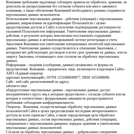
Компании требование надлежаще соблюдать правила их обработки, хранения, не
допускать их распространения без согласия субъекта или иного законного
основания, а также обеспечение Компанией необходимого режима сохранности
персональных данных пользователя.
Использование персональных данных - действия (операции) с персональными
данными, направленные на идентификацию Пользователя с целью
предоставления доступа к Сайту и получение подтверждения достоверности
указанной Пользователем информации. Уничтожение персональных данных -
действия, в результате которых невозможно восстановить содержание
персональных данных в автоматизированной системе регистрации и учета
Заказчиков Компании или уничтожение материальных носителей персональных
данных. Уничтожение данных осуществляется в отношении Заказчиков, с
которыми нет действующих договоров и истек срок хранения их данных, или по
запросу Заказчика, отзывающего свое согласие на обработку персональных
данных.
Информация - сведения (сообщения, данные) независимо от формы их
представления. Компания - юридическое лицо, являющееся владельцем Сайта –
АНО «Единый оператор
адресных коммуникаций», ОГРН 1231600049977, ИНН 1655498090.
Сайт - веб-сайт, расположенный по адресу
zabotasvo.tatar
общедоступные персональные данные - персональные данные, доступ
неограниченного круга лиц к которым предоставлен с согласия субъекта или на
которые в соответствии с федеральными законами не распространяется
требование соблюдения конфиденциальности.
Оператор - Компания, осуществляющая обработку персональных данных
пользователей Сайта в целях предоставления последним авторизованного
доступа ко всем сервисам Сайта, а также определяющая цели обработки
персональных данных, состав персональных данных, действия (операции),
совершаемые с персональными данными, порядок хранения и уничтожения
персональных данных пользователей.
Согласие на обработку персональных данных – добровольное совершение