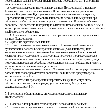
персональные данные Пользователей, которые необходимы для выполнения
конкретных функций;
- осуществлять передачу персональных данных Пользователей в пределах
Компании в соответствии с настоящей Политикой конфиденциальности,
локальной нормативной документацией и должностными инструкциями;
- предоставлять доступ Пользователей к своим персональным данным при
обращении, либо при получении запроса Пользователя. Компания обязана
сообщить Пользователю информацию о наличии персональных данных о нем, а
также предоставить возможность ознакомления с ними в течение десяти рабочих
дней с момента обращения.
6.1.3. Компанией не осуществляется трансграничная передача персональных
данных Пользователя.
6.2. Хранение персональных данных
6.2.1. Под хранением персональных данных Пользователей понимается
существование записей в электронных системах (локальной сети) и на
материальных носителях Компании. Персональные данные Пользователей
хранятся преимущественно на электронных носителях и обрабатываются с
использованием автоматизированных систем, за исключением случаев, когда
неавтоматизированная обработка персональных данных необходима в связи с
исполнением требований законодательства.
6.2.2. Хранение персональных данных Пользователей может осуществляться не
дольше, чем этого требуют цели обработки, если иное не предусмотрено
законодательством РФ.
6.2.4. По истечении срока хранения персональные данные могут быть
обезличены уничтожены в порядке, установленном действующим
законодательством РФ.
7. Блокировка, обезличивание, уничтожение персональных данных
Пользователей.
7.1. Порядок блокировки и разблокировки персональных данных:
7.1.1. Блокировка персональных данных Пользователей осуществляется с