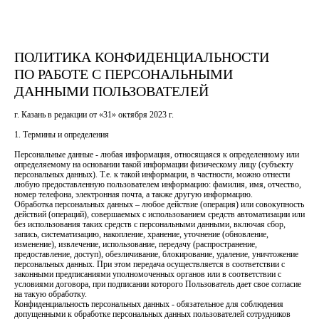
ПОЛИТИКА КОНФИДЕНЦИАЛЬНОСТИ
ПО РАБОТЕ С ПЕРСОНАЛЬНЫМИ
ДАННЫМИ ПОЛЬЗОВАТЕЛЕЙ
г. Казань в редакции от «31» октября 2023 г.
1. Термины и определения
Персональные данные - любая информация, относящаяся к определенному или
определяемому на основании такой информации физическому лицу (субъекту
персональных данных). Т.е. к такой информации, в частности, можно отнести
любую предоставленную пользователем информацию: фамилия, имя, отчество,
номер телефона, электронная почта, а также другую информацию.
Обработка персональных данных – любое действие (операция) или совокупность
действий (операций), совершаемых с использованием средств автоматизации или
без использования таких средств с персональными данными, включая сбор,
запись, систематизацию, накопление, хранение, уточнение (обновление,
изменение), извлечение, использование, передачу (распространение,
предоставление, доступ), обезличивание, блокирование, удаление, уничтожение
персональных данных. При этом передача осуществляется в соответствии с
законными предписаниями уполномоченных органов или в соответствии с
условиями договора, при подписании которого Пользователь дает свое согласие
на такую обработку.
Конфиденциальность персональных данных - обязательное для соблюдения
допущенными к обработке персональных данных пользователей сотрудников