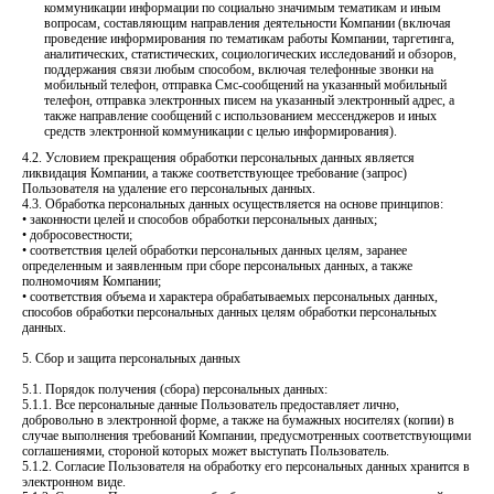
коммуникации информации по социально значимым тематикам и иным
вопросам, составляющим направления деятельности Компании (включая
проведение информирования по тематикам работы Компании, таргетинга,
аналитических, статистических, социологических исследований и обзоров,
поддержания связи любым способом, включая телефонные звонки на
мобильный телефон, отправка Смс-сообщений на указанный мобильный
телефон, отправка электронных писем на указанный электронный адрес, а
также направление сообщений с использованием мессенджеров и иных
средств электронной коммуникации с целью информирования).
4.2. Условием прекращения обработки персональных данных является
ликвидация Компании, а также соответствующее требование (запрос)
Пользователя на удаление его персональных данных.
4.3. Обработка персональных данных осуществляется на основе принципов:
• законности целей и способов обработки персональных данных;
• добросовестности;
• соответствия целей обработки персональных данных целям, заранее
определенным и заявленным при сборе персональных данных, а также
полномочиям Компании;
• соответствия объема и характера обрабатываемых персональных данных,
способов обработки персональных данных целям обработки персональных
данных.
5. Сбор и защита персональных данных
5.1. Порядок получения (сбора) персональных данных:
5.1.1. Все персональные данные Пользователь предоставляет лично,
добровольно в электронной форме, а также на бумажных носителях (копии) в
случае выполнения требований Компании, предусмотренных соответствующими
соглашениями, стороной которых может выступать Пользователь.
5.1.2. Согласие Пользователя на обработку его персональных данных хранится в
электронном виде.