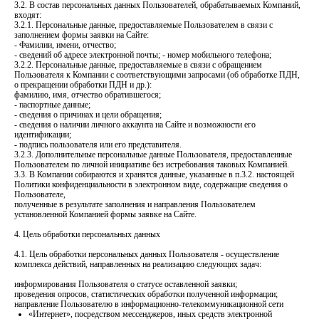
3.2. В состав персональных данных Пользователей, обрабатываемых Компаний,
входят:
3.2.1. Персональные данные, предоставляемые Пользователем в связи с
заполнением формы заявки на Сайте:
- Фамилии, имени, отчество;
- сведений об адресе электронной почты; - номер мобильного телефона;
3.2.2. Персональные данные, предоставляемые в связи с обращением
Пользователя к Компании с соответствующими запросами (об обработке ПДН,
о прекращении обработки ПДН и др.):
фамилию, имя, отчество обратившегося;
- паспортные данные;
- сведения о причинах и цели обращения;
- сведения о наличии личного аккаунта на Сайте и возможности его
идентификации;
- подпись пользователя или его представителя.
3.2.3. Дополнительные персональные данные Пользователя, предоставленные
Пользователем по личной инициативе без истребования таковых Компанией.
3.3. В Компании собираются и хранятся данные, указанные в п.3.2. настоящей
Политики конфиденциальности в электронном виде, содержащие сведения о
Пользователе,
полученные в результате заполнения и направления Пользователем
установленной Компанией формы заявке на Сайте.
4. Цель обработки персональных данных
4.1. Цель обработки персональных данных Пользователя - осуществление
комплекса действий, направленных на реализацию следующих задач:
информирования Пользователя о статусе оставленной заявки;
проведения опросов, статистических обработки полученной информации;
направление Пользователю в информационно-телекоммуникационной сети
«Интернет», посредством мессенджеров, иных средств электронной