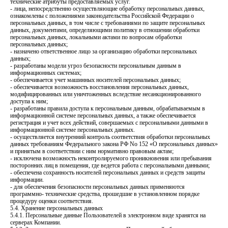
технические атрибуты предоставляемых услуг.
- лица, непосредственно осуществляющие обработку персональных данных,
ознакомлены с положениями законодательства Российской Федерации о
персональных данных, в том числе с требованиями по защите персональных
данных, документами, определяющими политику в отношении обработки
персональных данных, локальными актами по вопросам обработки
персональных данных;
- назначено ответственное лицо за организацию обработки персональных
данных;
- разработаны модели угроз безопасности персональным данным в
информационных системах;
- обеспечивается учет машинных носителей персональных данных;
- обеспечивается возможность восстановления персональных данных,
модифицированных или уничтоженных вследствие несанкционированного
доступа к ним;
- разработаны правила доступа к персональным данным, обрабатываемым в
информационной системе персональных данных, а также обеспечивается
регистрация и учет всех действий, совершаемых с персональными данными в
информационной системе персональных данных.
- осуществляется внутренний контроль соответствия обработки персональных
данных требованиям Федерального закона РФ No 152 «О персональных данных»
и принятым в соответствии с ним нормативно правовым актам;
- исключена возможность неконтролируемого проникновения или пребывания
посторонних лиц в помещения, где ведется работа с персональными данными;
- обеспечена сохранность носителей персональных данных и средств защиты
информации.
- для обеспечения безопасности персональных данных применяются
программно- технические средства, прошедшие в установленном порядке
процедуру оценки соответствия.
5.4. Хранение персональных данных
5.4.1. Персональные данные Пользователей в электронном виде хранятся на
серверах Компании.