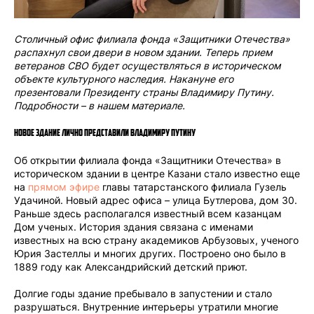
Столичный офис филиала фонда «Защитники Отечества»
распахнул свои двери в новом здании. Теперь прием
ветеранов СВО будет осуществляться в историческом
объекте культурного наследия. Накануне его
презентовали Президенту страны Владимиру Путину.
Подробности – в нашем материале.
Новое здание лично представили Владимиру Путину
Об открытии филиала фонда «Защитники Отечества» в
историческом здании в центре Казани стало известно еще
на
прямом эфире
главы татарстанского филиала Гузель
Удачиной. Новый адрес офиса – улица Бутлерова, дом 30.
Раньше здесь располагался известный всем казанцам
Дом ученых. История здания связана с именами
известных на всю страну академиков Арбузовых, ученого
Юрия Застеллы и многих других. Построено оно было в
1889 году как Александрийский детский приют.
Долгие годы здание пребывало в запустении и стало
разрушаться. Внутренние интерьеры утратили многие