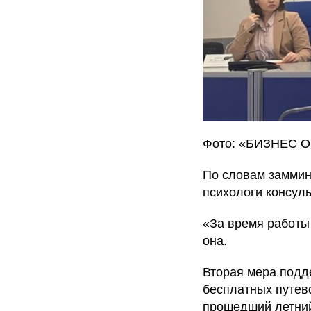
Фото: «БИЗНЕС On
По словам заммин
психологи консул
«За время работы
она.
Вторая мера подд
бесплатных путево
прошедший летний 