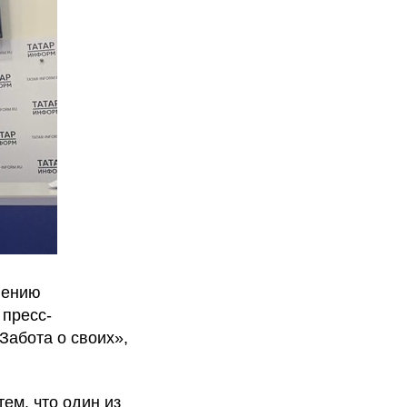
лению
 пресс-
абота о своих»,
ем, что один из