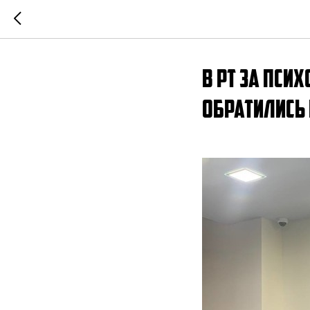
В РТ за пс
обратились