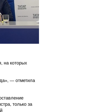
, на которых
ода», — отметила
доставление
стра, только за
ей