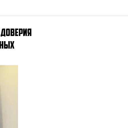
 доверия
нных