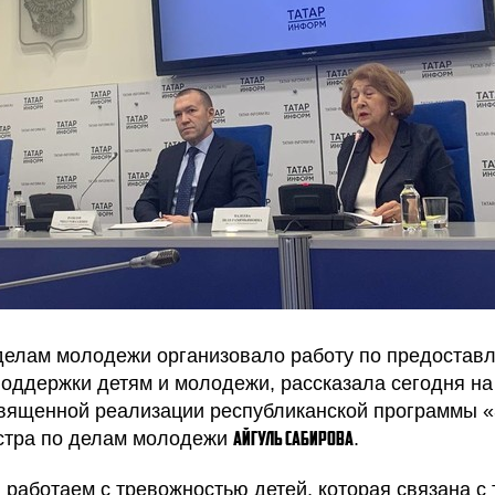
делам молодежи организовало работу по предостав
поддержки детям и молодежи, рассказала сегодня на
вященной реализации республиканской программы «З
стра по делам молодежи
.
Айгуль Сабирова
работаем с тревожностью детей, которая связана с т