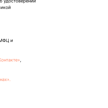
Об удостоверении
ликой
 МФЦ и
Контакте»
,
нах».