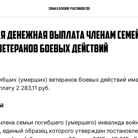
семьи и близкие участников СВО
я денежная выплата членам семе
ветеранов боевых действий
ибших (умерших) ветеранов боевых действий име
ату 2 283,11 руб.
ы:
члена семьи погибшего (умершего) инвалида войн
, единый образец которого утвержден постановл