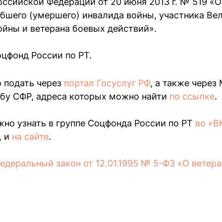
оссийской Федерации от 20 июня 2013 г. № 519 «
ибшего (умершего) инвалида войны, участника Ве
ойны и ветерана боевых действий».
оцфонд России по РТ.
 подать через
портал Госуслуг РФ
, а также через
бу СФР, адреса которых можно найти
по ссылке
.
но узнать в группе Соцфонда России по РТ
во «В
, и
на сайте
.
деральный закон от 12.01.1995 № 5-ФЗ «О ветера