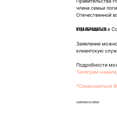
Правительства Р
члена семьи пог
Отечественной в
в С
Куда обращаться:
Заявление можно
клиентскую служ
Подробности мож
Телеграм-канале
*Ознакомиться Фе
zabotasvo.tatar