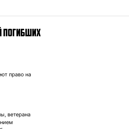
й погибших
ют право на
ы, ветерана
ением